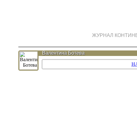
ЖУРНАЛ КОНТИН
Валентина Ботева
Н