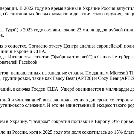
ерации. В 2022 году во время войны в Украине Россия запусти
о баснословных боевых комаров и до этнического оружия, спец
 Тудэй) в 2023 году составил около 23 миллиардов рублей (при
в.
в соцсетях. Согласно отчету Центра анализа европейской полит
мации в Европе и США.
а. Интернет-агентство ("фабрика троллей") в Санкт-Петербурге
ователей Facebook.
ов, направленных на западные страны. По данным Microsoft Thre
 группировки, такие как Fancy Bear (APT28) и Cozy Bear (APT2
анизаций, включая Госдеп США. Ущерб оценивается в миллиарды д
тонией и Финляндией вызвало подозрения в диверсии со стороны
утникового слежения. И это не единственный эксцесс такого род
ем в Украину, "Газпром" сократил поставки в Европу. Это привело
ло из России, хотя к 2025 году эта доля сократилась до 15% бл