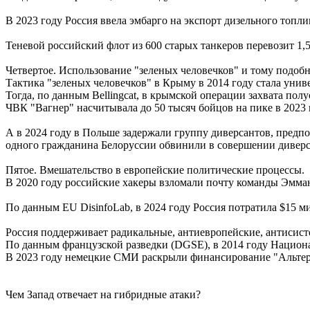
В 2023 году Россия ввела эмбарго на экспорт дизельного топли
Теневой российский флот из 600 старых танкеров перевозит 1,5
Четвертое. Использование "зеленых человечков" и тому подоб
Тактика "зеленых человечков" в Крыму в 2014 году стала уни
Тогда, по данным Bellingcat, в крымской операции захвата по
ЧВК "Вагнер" насчитывала до 50 тысяч бойцов на пике в 2023 
А в 2024 году в Польше задержали группу диверсантов, предп
одного гражданина Белоруссии обвинили в совершении диверси
Пятое. Вмешательство в европейские политические процессы.
В 2020 году российские хакеры взломали почту команды Эмман
По данным EU DisinfoLab, в 2024 году Россия потратила $15 
Россия поддерживает радикальные, антиевропейские, антисист
По данным французской разведки (DGSE), в 2014 году Национ
В 2023 году немецкие СМИ раскрыли финансирование "Альтер
Чем Запад отвечает на гибридные атаки?