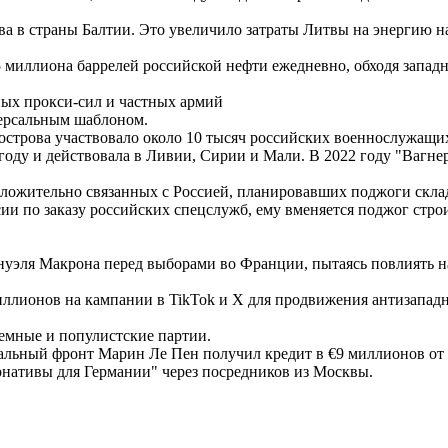
ва в страны Балтии. Это увеличило затраты Литвы на энергию на
 миллиона баррелей российской нефти ежедневно, обходя западные
ных прокси-сил и частных армий
версальным шаблоном.
луострова участвовало около 10 тысяч российских военнослужащи
году и действовала в Ливии, Сирии и Мали. В 2022 году "Вагне
оложительно связанных с Россией, планировавших поджоги скла
и по заказу российских спецслужб, ему вменяется поджог строи
уэля Макрона перед выборами во Франции, пытаясь повлиять на
миллионов на кампании в TikTok и X для продвижения антизапад
емные и популистские партии.
альный фронт Марин Ле Пен получил кредит в €9 миллионов от 
нативы для Германии" через посредников из Москвы.