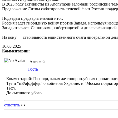
В 2023 году активисты из Anonymous взломали российские теле
Предложение Литвы саботировать теневой флот России поддерж
Подведем предварительный итог.
Россия ведет гибридную войну против Запада, используя изощр
Запад отвечает. Санкциями, киберзащитой и диверсификацией.
На кону — стабильность единственного очага либеральной дем
16.03.2025
Комментарии:
Алексей
Гость
Комментарий:
Господи, какая же топорно-убогая пропаганди
Тут и "пРАффффда" о войне на Украине, и "Москва подна
Тьфу.
До смешного убого.
ответить
•
•