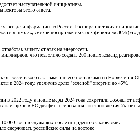
недостает наступательной инициативы.
им векторы этого ответа.
 случаев дезинформации из России. Расширение таких инициатив
ости в школах, снизив восприимчивость к фейкам на 30% (это да
 отработав защиту от атак на энергосети.
иллиардов, что позволило создать 200 новых команд реагирован
ась от российского газа, заменив его поставками из Норвегии и С
кты в 2024 году, увеличив долю "зеленой" энергии до 45%.
ии в 2022 году, а новые меры 2024 года сократили доходы от н
их олигархов в ЕС для финансирования восстановления Украины
 10 000 военнослужащих после инцидентов с кабелями.
ло сдерживать российские силы на востоке.