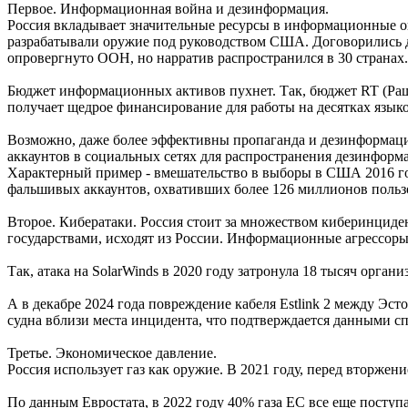
Первое. Информационная война и дезинформация.
Россия вкладывает значительные ресурсы в информационные оп
разрабатывали оружие под руководством США. Договорились д
опровергнуто ООН, но нарратив распространился в 30 странах.
Бюджет информационных активов пухнет. Так, бюджет RT (Раша
получает щедрое финансирование для работы на десятках языко
Возможно, даже более эффективны пропаганда и дезинформация 
аккаунтов в социальных сетях для распространения дезинфор
Характерный пример - вмешательство в выборы в США 2016 год
фальшивых аккаунтов, охвативших более 126 миллионов польз
Второе. Кибератаки. Россия стоит за множеством киберинцидент
государствами, исходят из России. Информационные агрессоры,
Так, атака на SolarWinds в 2020 году затронула 18 тысяч орг
А в декабре 2024 года повреждение кабеля Estlink 2 между Эс
судна вблизи места инцидента, что подтверждается данными сп
Третье. Экономическое давление.
Россия использует газ как оружие. В 2021 году, перед вторжени
По данным Евростата, в 2022 году 40% газа ЕС все еще поступа