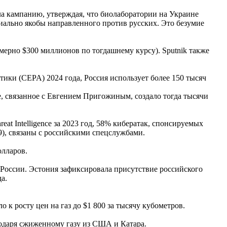
ла кампанию, утверждая, что биолаборатории на Украине
иально якобы направленного против русских. Это безумие
мерно $300 миллионов по тогдашнему курсу). Sputnik также
ики (CEPA) 2024 года, Россия использует более 150 тысяч
, связанное с Евгением Пригожиным, создало тогда тысячи
at Intelligence за 2023 год, 58% кибератак, спонсируемых
9), связаны с российскими спецслужбами.
олларов.
 России. Эстония зафиксировала присутствие российского
а.
 к росту цен на газ до $1 800 за тысячу кубометров.
агодаря сжиженному газу из США и Катара.