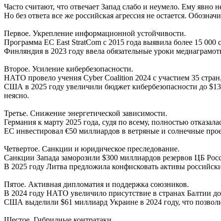
Часто считают, что отвечает Запад слабо и неумело. Ему явно 
Но без ответа все же российская агрессия не остается. Обознач
Первое. Укрепление информационной устойчивости.
Программа ЕС East StratCom с 2015 года выявила более 15 000
Финляндия в 2023 году ввела обязательные уроки медиаграмотн
Второе. Усиление кибербезопасности.
НАТО провело учения Cyber Coalition 2024 с участием 35 стран,
США в 2025 году увеличили бюджет кибербезопасности до $13 м
неясно.
Третье. Снижение энергетической зависимости.
Германия к марту 2025 года, судя по всему, полностью отказал
ЕС инвестировал €50 миллиардов в ветряные и солнечные прое
Четвертое. Санкции и юридическое преследование.
Санкции Запада заморозили $300 миллиардов резервов ЦБ Росс
В 2025 году Литва предложила конфисковать активы российск
Пятое. Активная дипломатия и поддержка союзников.
В 2024 году НАТО увеличило присутствие в странах Балтии до
США выделили $61 миллиард Украине в 2024 году, что позволи
Шестое. Гибридные контратаки.