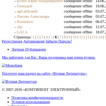
Кузин Юрий Владимирович
сообщение
offline
14.06.
Геннадий
сообщение
offline
19.06.
agd-aleksandr
сообщение
offline
03.07.
Лысова Александра
сообщение
offline
03.07.
Razdolnov
сообщение
offline
06.07.
okp
сообщение
offline
12.07.
GALA
сообщение
offline
18.07.
Страницы:
1
|
2
|
3
|
4
|
5
|
6
|
7
|
8
|
9
|
10
|
11
|
12
|
13
|
14
|
Регистрация
Авторизация
Забыли Пароль?
Личные Публикации
Мы работаем для Вас. Ваша поддержка нам очень нужна:
Посетите наш раздел на сайте «Вторая Литература»:
© 2007-2026 «КОНТИНЕНТ ЭЛЕКТРОННЫЙ»
Политика конфиденциальности
Условия использования