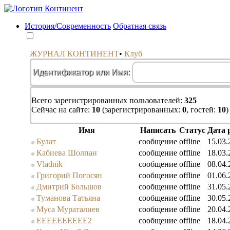
История/Современность
Обратная связь
ЖУРНАЛ КОНТИНЕНТ
•
Клуб
Идентификатор или Имя:
Всего зарегистрированных пользователей:
325
Сейчас на сайте:
10
(зарегистрированных:
0
, гостей:
10
)
Имя
Написать
Статус
Дата 
Булат
сообщение
offline
15.03.
Кабиева Шолпан
сообщение
offline
18.03.
Vladnik
сообщение
offline
08.04.
Григорий Погосян
сообщение
offline
01.06.
Дмитрий Большов
сообщение
offline
31.05.
Туманова Татьяна
сообщение
offline
30.05.
Муса Мураталиев
сообщение
offline
20.04.
EEEEEEEEEE2
сообщение
offline
18.04.