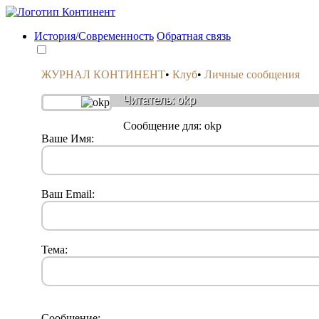
История/Современность
Обратная связь
ЖУРНАЛ КОНТИНЕНТ
•
Клуб
•
Личные сообщения
Читатель: okp
Сообщениe для: okp
Ваше Имя:
Ваш Email:
Тема:
Сообщение: