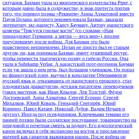
ситуация. Бахман ушла из мюнхенского издательства Piper, с
которым давно была в содружестве, в знак протеста против
того, что перевод поэмы «Реквием» Анны Ахматовой вместо
Пауля Целана, которого рекомендовала Бахман, заказали
литератору, экс-нацисту, Хансу Бауману. Автору нацистского
шлягера “Трясутся гнилые кости” (со словами «Нам
принадлежит Германия, а завтра — весь мир»), вполне
преуспевшему после войны. Для Бахман это было
нравственно неприемлемо. Целан не просто был ее старым
другом, он, как понимала Бахман, имеет душевный ресурс,
чтобы перевести трагическую поэму о гибели России. Она
ушла в Suhrkamp Verlag. А нацистский поэт-песенник Бауман
если уж зашла о нем речь, был большим удачником. Он попал
во французский плен, выучил в концлагере Обераммергау
русский язык и, отказавшись от нацистского прошлого, стал
плодовитым драматургом, детским писателем, переводчиком
(таких мастеров, как Иван Крылов, Лев Толстой, Фёдор
Достоевский, Анна Ахматова, Сергей Есенин, Сергей
Михалков, Юрий Коваль, Геннадий Снегирёв, Юрий
Коринец, Павел Катаев, Николай Дубов, Вадим Нечаев и
других). Иногда под псевдонимом. Ключевыми темами его
ранней поэзии были солдатское послушание, товарищество на
передовой и почетная смерть за родину. Его идеологический
канон включал в себя экспансию на восток и прославление
матерей как гарантов выживания нации. После войны он