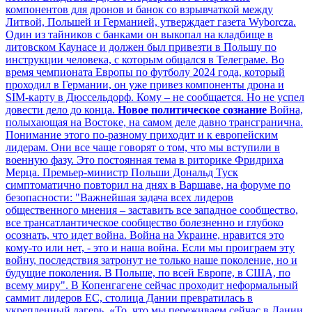
компонентов для дронов и банок со взрывчаткой между
Литвой, Польшей и Германией, утверждает газета Wyborcza.
Один из тайников с банками он выкопал на кладбище в
литовском Каунасе и должен был привезти в Польшу по
инструкции человека, с которым общался в Телеграме. Во
время чемпионата Европы по футболу 2024 года, который
проходил в Германии, он уже привез компоненты дрона и
SIM-карту в Дюссельдорф. Кому – не сообщается. Но не успел
довести дело до конца.
Новое политическое сознание
Война,
полыхающая на Востоке, на самом деле давно трансгранична.
Понимание этого по-разному приходит и к европейским
лидерам. Они все чаще говорят о том, что мы вступили в
военную фазу. Это постоянная тема в риторике Фридриха
Мерца. Премьер-министр Польши Дональд Туск
симптоматично повторил на днях в Варшаве, на форуме по
безопасности: "Важнейшая задача всех лидеров
общественного мнения – заставить все западное сообщество,
все трансатлантическое сообщество болезненно и глубоко
осознать, что идет война. Война на Украине, нравится это
кому-то или нет, - это и наша война. Если мы проиграем эту
войну, последствия затронут не только наше поколение, но и
будущие поколения. В Польше, по всей Европе, в США, по
всему миру". В Копенгагене сейчас проходит неформальный
саммит лидеров ЕС, столица Дании превратилась в
укрепленный лагерь. «То, что мы переживаем сейчас в Дании,