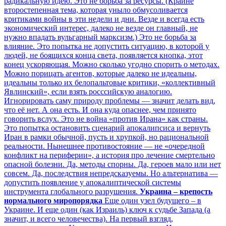
радикальную идею. Это не борьба за ресурсы. (Крайне
второстепенная тема, которая уныло обмусоливается
критиками войны в эти недели и дни. Везде и всегда есть
экономический интерес, далеко не везде он главный, не
нужно впадать вульгарный марксизм.) Это не борьба за
влияние. Это попытка не допустить ситуацию, в которой у
людей, не боящихся конца света, появляется кнопка, этот
конец ускоряющая. Можно сколько угодно спорить о методах.
Можно порицать агентов, которые далеко не идеальны,
идеальны только их белопальтовые критики, «коллективный
Явлинский», если взять росссийскую аналогию.
Игнорировать саму природу проблемы — значит делать вид,
что её нет. А она есть. И она куда опаснее, чем принято
говорить вслух. Это не война «против Ирана» как страны.
Это попытка остановить сценарий апокалипсиса и вернуть
Иран в рамки обычной, пусть и хрупкой, но рациональной
реальности. Нынешнее противостояние — не «очередной
конфликт на периферии», а история про лечение смертельно
опасной болезни. Да, методы спорны. Да, героев мало или нет
совсем. Да, последствия непредсказуемы. Но альтернатива —
допустить появление у апокалиптической системы
инструмента глобального разрушения.
Украина – крепость
нормального миропорядка
Еще один узел будущего – в
Украине. И еще один (как Израиль) ключ к судьбе Запада (а
значит, и всего человечества). На первый взгляд,