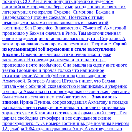
покинуть СССР и лично получить премию в чудесном
сицилийском городке на берегу моря под конвоем советских
литературных генералов Суркова, Симонова, Бажана и
Твардовского (чтоб не сбежала). Поэтесса с этими
немолодыми пажами останавливалась в знаменитой
гостинице San Domenico. Знакомство с 75-летней Ахматовой
произошло у Бахман сначала в Риме. Там многочисленная
советская делегация останавливалась по пути в Сицилию. А
затем продолжилось во время церемонии в Таормине.
Одной
из кульминаций той церемонии и стало выступление
Бахман.
Обычно она читала стихи очень тихо и даже
застенчиво. Но очевидцы отмечали, что на этот раз
произошло нечто необычное. Она вышла на сцену античного
театра Таормины и прочла только что написанное
стихотворение Wahrlich («Истинно»), посвящённое
Ахматовой. Биограф Андреа Штолль пишет, что Бахман
читала «не с обычной скованностью и запинками, а уверенно
и ясно», а Ахматова и сопровождавшая её советская делегация
были этим выступлением глубоко тронуты.
Значимость
эпизода
Ирина Пунина, сопровождавшая Ахматову в поездке
на правах члена семьи, вспоминала, что после официальных
торжеств уже в Катании состоялся неформальный вечер. Там
царила свободная атмосфера и все ощущали значение
происходящего. “…в номере гостиницы, где поздним вечером
12 декабря 1964 года поздравляли Анну Ахматову с только