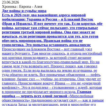
23.06.2026
Хроника : Европа - Азия
Две войны и судьбы мира
Есть в 2026 году два важнейших адреса мировой
мобилизации: Украина и Россия – и Ближний Восток
(Иран и Израиль). И вот почему это так. Если коротко, обе
войны, которые там сейчас полыхают, это генеральные
репетиции третьей мировой войны. Она еще может не
начаться, если репетиции провалятся для тех, кто готов
обнулить миропорядок.
Иранская война это не
геополитика. Это попытка остановить апокалипсис
Происходящее на Ближнем Востоке – вот главный узел
нашего будущего. Там многое сошлось, и отсюда нестройный
хор критики происходящего, за которой стоит желание
вернуться в какой-то благополучно-правильный мир. Но на
самом деле туда возврата нет. Процесс пошел, как говорил
один генсек. Если вода вылилась на землю из кувшина, ее
туда обратно не влить. Все привычные объяснения — нефть,
влияние, баланс сил — удобны, но вторичны. Они уводят от
главного. Происходящее вокруг Ирана — это не «очередной
конфликт». Это в подоплеке – столкновение с идеей, которая
в принципе не предполагает мирного исхода.
Главная
ошибка — мерить всех одной логикой
«Миролюбивая
общественность» традиционно осуждает силу — как и раньше
осуждала Запад за милитаризацию, веря в миролюбие его