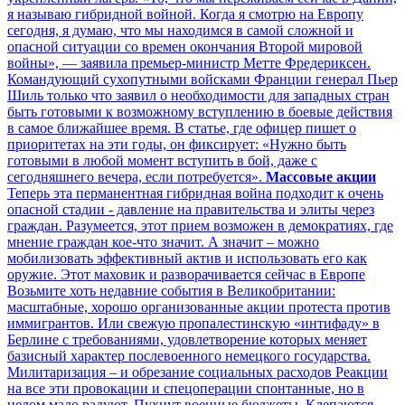
я называю гибридной войной. Когда я смотрю на Европу
сегодня, я думаю, что мы находимся в самой сложной и
опасной ситуации со времен окончания Второй мировой
войны», — заявила премьер-министр Метте Фредериксен.
Командующий сухопутными войсками Франции генерал Пьер
Шиль только что заявил о необходимости для западных стран
быть готовыми к возможному вступлению в боевые действия
в самое ближайшее время. В статье, где офицер пишет о
приоритетах на эти годы, он фиксирует: «Нужно быть
готовыми в любой момент вступить в бой, даже с
сегодняшнего вечера, если потребуется».
Массовые акции
Теперь эта перманентная гибридная война подходит к очень
опасной стадии - давление на правительства и элиты через
граждан. Разумеется, этот прием возможен в демократиях, где
мнение граждан кое-что значит. А значит – можно
мобилизовать эффективный актив и использовать его как
оружие. Этот маховик и разворачивается сейчас в Европе
Возьмите хоть недавние события в Великобритании:
масштабные, хорошо организованные акции протеста против
иммигрантов. Или свежую пропалестинскую «интифаду» в
Берлине с требованиями, удовлетворение которых меняет
базисный характер послевоенного немецкого государства.
Милитаризация – и обрезание социальных расходов Реакции
на все эти провокации и спецоперации спонтанные, но в
целом мало радуют. Пухнут военные бюджеты. Клепаются