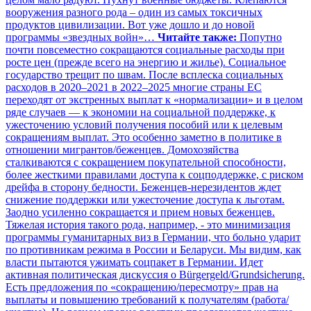
вооружения разного рода – один из самых токсичных
продуктов цивилизации. Вот уже дошло и до новой
программы «звездных войн»…
Читайте также:
Попутно
почти повсеместно сокращаются социальные расходы при
росте цен (прежде всего на энергию и жилье). Социальное
государство трещит по швам. После всплеска социальных
расходов в 2020–2021 в 2022–2025 многие страны ЕС
переходят от экстренных выплат к «нормализации» и в целом
ряде случаев — к экономии на социальной поддержке, к
ужесточению условий получения пособий или к целевым
сокращениям выплат. Это особенно заметно в политике в
отношении мигрантов/беженцев. Домохозяйства
сталкиваются с сокращением покупательной способности,
более жесткими правилами доступа к соцподдержке, с риском
дрейфа в сторону бедности. Беженцев-нерезидентов ждет
снижение поддержки или ужесточение доступа к льготам.
Заодно усиленно сокращается и прием новых беженцев.
Тяжелая история такого рода, например, - это минимизация
программы гуманитарных виз в Германии, что больно ударит
по противникам режима в России и Беларуси. Мы видим, как
власти пытаются ужимать соцпакет в Германии. Идет
активная политическая дискуссия о Bürgergeld/Grundsicherung.
Есть предложения по «сокращению/пересмотру» прав на
выплаты и повышению требований к получателям (работа/