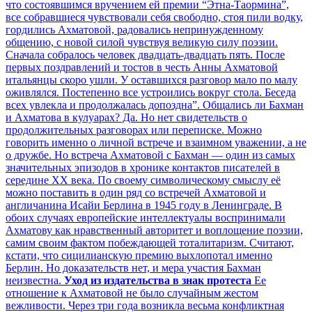
что состоявшимся вручением ей премии “Этна-Таормина”,
все собравшиеся чувствовали себя свободно, стоя пили водку,
гордились Ахматовой, радовались непринужденному
общению, с новой силой чувствуя великую силу поэзии.
Сначала собралось человек двадцать-двадцать пять. После
первых поздравлений и тостов в честь Анны Ахматовой
итальянцы скоро ушли. У оставшихся разговор мало по малу
оживлялся. Постепенно все устроились вокруг стола. Беседа
всех увлекла и продолжалась допоздна”. Общались ли Бахман
и Ахматова в кулуарах? Да. Но нет свидетельств о
продолжительных разговорах или переписке. Можно
говорить именно о личной встрече и взаимном уважении, а не
о дружбе. Но встреча Ахматовой с Бахман — один из самых
значительных эпизодов в хронике контактов писателей в
середине ХХ века. По своему символическому смыслу её
можно поставить в один ряд со встречей Ахматовой и
англичанина Исайи Берлина в 1945 году в Ленинграде. В
обоих случаях европейские интеллектуалы воспринимали
Ахматову как нравственный авторитет и воплощение поэзии,
самим своим фактом побеждающей тоталитаризм. Считают,
кстати, что сицилианскую премию выхлопотал именно
Берлин. Но доказательств нет, и мера участия Бахман
неизвестна.
Уход из издательства в знак протеста
Ее
отношение к Ахматовой не было случайным жестом
вежливости. Через три года возникла весьма конфликтная