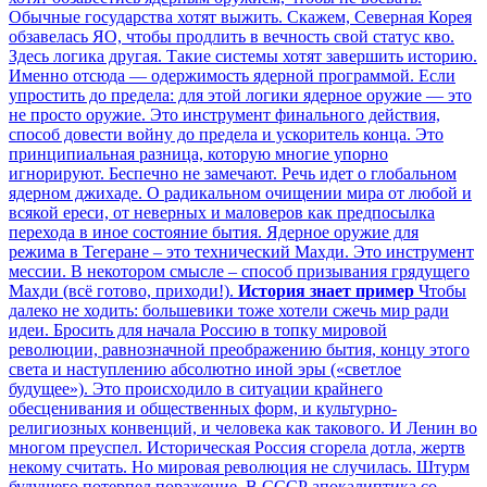
Обычные государства хотят выжить. Скажем, Северная Корея
обзавелась ЯО, чтобы продлить в вечность свой статус кво.
Здесь логика другая. Такие системы хотят завершить историю.
Именно отсюда — одержимость ядерной программой. Если
упростить до предела: для этой логики ядерное оружие — это
не просто оружие. Это инструмент финального действия,
способ довести войну до предела и ускоритель конца. Это
принципиальная разница, которую многие упорно
игнорируют. Беспечно не замечают. Речь идет о глобальном
ядерном джихаде. О радикальном очищении мира от любой и
всякой ереси, от неверных и маловеров как предпосылка
перехода в иное состояние бытия. Ядерное оружие для
режима в Тегеране – это технический Махди. Это инструмент
мессии. В некотором смысле – способ призывания грядущего
Махди (всё готово, приходи!).
История знает пример
Чтобы
далеко не ходить: большевики тоже хотели сжечь мир ради
идеи. Бросить для начала Россию в топку мировой
революции, равнозначной преображению бытия, концу этого
света и наступлению абсолютно иной эры («светлое
будущее»). Это происходило в ситуации крайнего
обесценивания и общественных форм, и культурно-
религиозных конвенций, и человека как такового. И Ленин во
многом преуспел. Историческая Россия сгорела дотла, жертв
некому считать. Но мировая революция не случилась. Штурм
будущего потерпел поражение. В СССР апокалиптика со