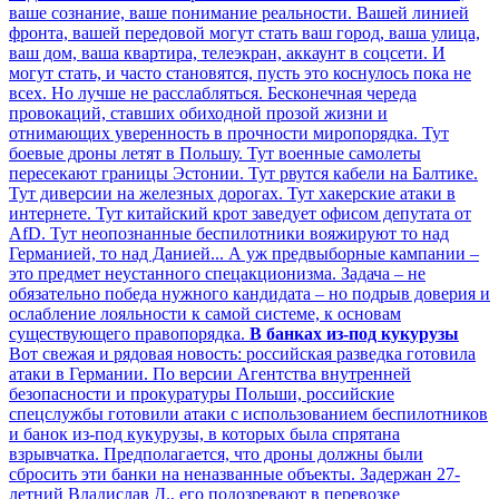
ваше сознание, ваше понимание реальности. Вашей линией
фронта, вашей передовой могут стать ваш город, ваша улица,
ваш дом, ваша квартира, телеэкран, аккаунт в соцсети. И
могут стать, и часто становятся, пусть это коснулось пока не
всех. Но лучше не расслабляться. Бесконечная череда
провокаций, ставших обиходной прозой жизни и
отнимающих уверенность в прочности миропорядка. Тут
боевые дроны летят в Польшу. Тут военные самолеты
пересекают границы Эстонии. Тут рвутся кабели на Балтике.
Тут диверсии на железных дорогах. Тут хакерские атаки в
интернете. Тут китайский крот заведует офисом депутата от
AfD. Тут неопознанные беспилотники вояжируют то над
Германией, то над Данией... А уж предвыборные кампании –
это предмет неустанного спецакционизма. Задача – не
обязательно победа нужного кандидата – но подрыв доверия и
ослабление лояльности к самой системе, к основам
существующего правопорядка.
В банках из-под кукурузы
Вот свежая и рядовая новость: российская разведка готовила
атаки в Германии. По версии Агентства внутренней
безопасности и прокуратуры Польши, российские
спецслужбы готовили атаки с использованием беспилотников
и банок из-под кукурузы, в которых была спрятана
взрывчатка. Предполагается, что дроны должны были
сбросить эти банки на неназванные объекты. Задержан 27-
летний Владислав Д., его подозревают в перевозке