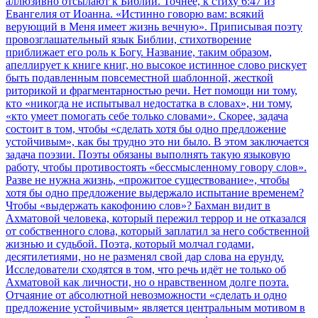
аллюзивно отсылают к Библии. Точнее, к стиху 6:47 из
Евангелия от Иоанна. «Истинно говорю вам: всякий
верующий в Меня имеет жизнь вечную». Приписывая поэту
провозглашательный язык Библии, стихотворение
приближает его роль к Богу. Название, таким образом,
апеллирует к книге книг, но высокое истинное слово рискует
быть подавленным повсеместной шаблонной, жесткой
риторикой и фрагментарностью речи. Нет помощи ни тому,
кто «никогда не испытывал недостатка в словах», ни тому,
«кто умеет помогать себе только словами». Скорее, задача
состоит в том, чтобы «сделать хотя бы одно предложение
устойчивым», как бы трудно это ни было. В этом заключается
задача поэзии. Поэты обязаны выполнять такую ​​языковую
работу, чтобы противостоять «бессмысленному говору слов».
Разве не нужна жизнь, «прожитое существование», чтобы
хотя бы одно предложение выдержало испытание временем?
Чтобы «выдержать какофонию слов»? Бахман видит в
Ахматовой человека, который пережил террор и не отказался
от собственного слова, который заплатил за него собственной
жизнью и судьбой. Поэта, который молчал годами,
десятилетиями, но не разменял свой дар слова на ерунду.
Исследователи сходятся в том, что речь идёт не только об
Ахматовой как личности, но о нравственном долге поэта.
Отчаяние от абсолютной невозможности «сделать и одно
предложение устойчивым» является центральным мотивом в