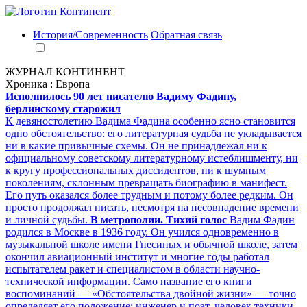
История/Современность
Обратная связь
ЖУРНАЛ КОНТИНЕНТ
Хроника : Европа
Исполнилось 90 лет писателю Вадиму Фадину,
берлинскому старожил
К девяностолетию Вадима Фадина особенно ясно становится
одно обстоятельство: его литературная судьба не укладывается
ни в какие привычные схемы. Он не принадлежал ни к
официальному советскому литературному истеблишменту, ни
к кругу профессиональных диссидентов, ни к шумным
поколениям, склонным превращать биографию в манифест.
Его путь оказался более трудным и потому более редким. Он
просто продолжал писать, несмотря на несовпадение времени
и личной судьбы.
В метрополии. Тихий голос
Вадим Фадин
родился в Москве в 1936 году. Он учился одновременно в
музыкальной школе имени Гнесиных и обычной школе, затем
окончил авиационный институт и многие годы работал
испытателем ракет и специалистом в области научно-
технической информации. Само название его книги
воспоминаний — «Обстоятельства двойной жизни» — точно
определяет его положение: инженер и поэт, человек техники