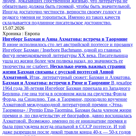
людей, доказавших собственной жизнью, что литература не
обязательно должна быть громкой, чтобы быть значительной.
Иногда достаточно честности, верности своему голосу и
редкого умения не торопиться. Именно из таких качеств
складывается подлинное писательское достоинство.
15.07.2026
Хроника : Европа
Ингеборг Бахман и Анна Ахматова: встреча в Таормине
В июне исполнилось сто лет австрийской поэтессе и прозаику
Ингеборг Бахман / Ingeborg Bachmann, одной из главных
фигур немецкоязычной литературы ХХ века. Писательница
ушла из жизни более чем полвека назад, но значимость ее
творчества не слабеет.
Несколько очень важных страниц
жизни Бахман связаны с русской поэтессой Анной
Ахматовой.
Итак, литературный сюжет: Бахман и Ахматова.
Бахман и Ахматова: встречи в Риме и Таормине
В декабре
1964 года 38-летняя Ингеборг Бахман приехала из Западного
Берлина, где она тогда в основном жила на средства Фонда
Форда, на Сицилию. Там, в Таормине, проходило вручение
Ахматовой международной литературной премии «Этна-
Таормина» / Premio Etna-Taormina. Бахман была членом жюри
премии и, по свидетельству её биографов, давно восхищалась
Ахматовой. Возможно, именно по ее инициативе премия и
была присуждена всегда опальной в СССР поэтессе. И той
даже разрешили после дикой травли конца 40-х — 50-х годов