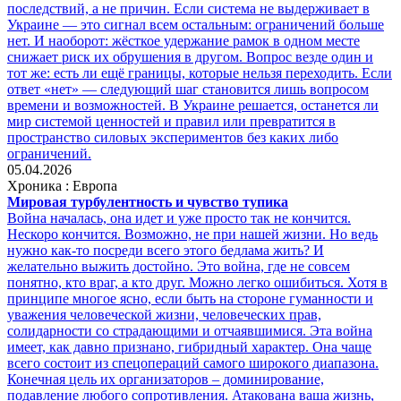
последствий, а не причин. Если система не выдерживает в
Украине — это сигнал всем остальным: ограничений больше
нет. И наоборот: жёсткое удержание рамок в одном месте
снижает риск их обрушения в другом. Вопрос везде один и
тот же: есть ли ещё границы, которые нельзя переходить. Если
ответ «нет» — следующий шаг становится лишь вопросом
времени и возможностей. В Украине решается, останется ли
мир системой ценностей и правил или превратится в
пространство силовых экспериментов без каких либо
ограничений.
05.04.2026
Хроника : Европа
Мировая турбулентность и чувство тупика
Война началась, она идет и уже просто так не кончится.
Нескоро кончится. Возможно, не при нашей жизни. Но ведь
нужно как-то посреди всего этого бедлама жить? И
желательно выжить достойно. Это война, где не совсем
понятно, кто враг, а кто друг. Можно легко ошибиться. Хотя в
принципе многое ясно, если быть на стороне гуманности и
уважения человеческой жизни, человеческих прав,
солидарности со страдающими и отчаявшимися. Эта война
имеет, как давно признано, гибридный характер. Она чаще
всего состоит из спецопераций самого широкого диапазона.
Конечная цель их организаторов – доминирование,
подавление любого сопротивления. Атакована ваша жизнь,