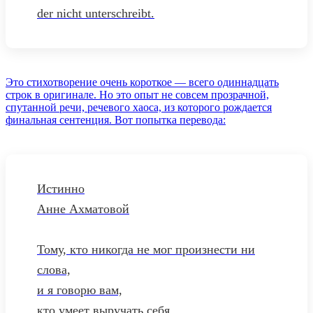
der nicht unterschreibt.
Это стихотворение очень короткое — всего одиннадцать
строк в оригинале. Но это опыт не совсем прозрачной,
спутанной речи, речевого хаоса, из которого рождается
финальная сентенция. Вот попытка перевода:
Истинно
Анне Ахматовой
Тому, кто никогда не мог произнести ни
слова,
и я говорю вам,
кто умеет выручать себя