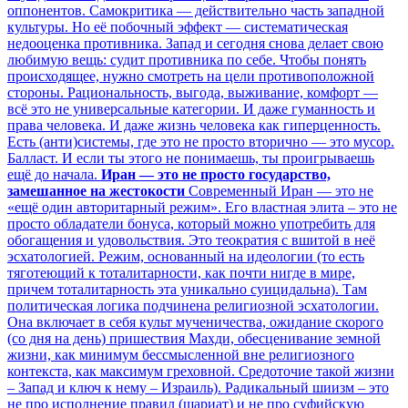
оппонентов. Самокритика — действительно часть западной
культуры. Но её побочный эффект — систематическая
недооценка противника. Запад и сегодня снова делает свою
любимую вещь: судит противника по себе. Чтобы понять
происходящее, нужно смотреть на цели противоположной
стороны. Рациональность, выгода, выживание, комфорт —
всё это не универсальные категории. И даже гуманность и
права человека. И даже жизнь человека как гиперценность.
Есть (анти)системы, где это не просто вторично — это мусор.
Балласт. И если ты этого не понимаешь, ты проигрываешь
ещё до начала.
Иран — это не просто государство,
замешанное на жестокости
Современный Иран — это не
«ещё один авторитарный режим». Его властная элита – это не
просто обладатели бонуса, который можно употребить для
обогащения и удовольствия. Это теократия с вшитой в неё
эсхатологией. Режим, основанный на идеологии (то есть
тяготеющий к тоталитарности, как почти нигде в мире,
причем тоталитарность эта уникально суицидальна). Там
политическая логика подчинена религиозной эсхатологии.
Она включает в себя культ мученичества, ожидание скорого
(со дня на день) пришествия Махди, обесценивание земной
жизни, как минимум бессмысленной вне религиозного
контекста, как максимум греховной. Средоточие такой жизни
– Запад и ключ к нему – Израиль). Радикальный шиизм – это
не про исполнение правил (шариат) и не про суфийскую