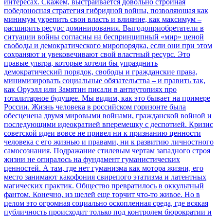
интересах. Скажем, выстраивается довольно стройная
победоносная стратегия гибридной войны, позволяющая как
минимум укрепить свои власть и влияние, как максимум –
расширить ресурс доминирования. Выгодоприобретатели в
ситуации войны согласны на беспринципный «мир» ценой
свободы и демократического миропорядка, если они при этом
сохраняют и увековечивают свой властный ресурс. Это
правые ультра, которые хотели бы упразднить
демократический порядок, свободы и гражданские права,
минимизировать социальные обязательства – и править так,
как Оруэлл или Замятин писали в антиутопиях про
тоталитарное будущее. Мы видим, как это бывает на примере
России. Жизнь человека в российском горизонте была
обесценена двумя мировыми войнами, гражданской войной и
последующими идеократией вперемешку с деспотией. Кризис
советской идеи вовсе не привел ни к признанию ценности
человека с его жизнью и правами, ни к развитию личностного
самосознания. Подражание стилевым чертам западного строя
жизни не опиралось на фундамент гуманистических
ценностей. А там, где нет гуманизма как мотора жизни, его
место занимают какофония свирепого этатизма и латентных
магических практик. Общество превратилось в оккультный
фантом. Конечно, из щелей еще торчит что-то живое. Но в
целом это огромная социально оскопленная среда, где всякая
публичность происходит только под контролем бюрократии и