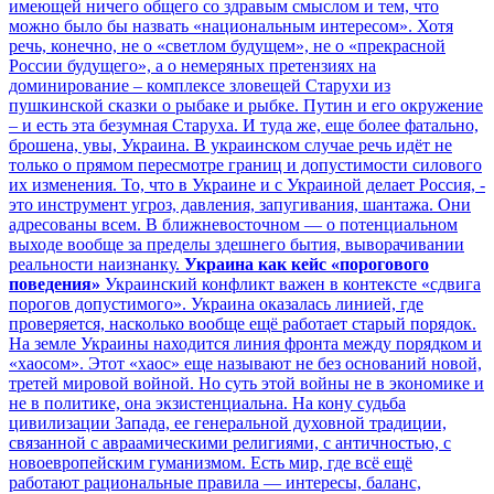
имеющей ничего общего со здравым смыслом и тем, что
можно было бы назвать «национальным интересом». Хотя
речь, конечно, не о «светлом будущем», не о «прекрасной
России будущего», а о немеряных претензиях на
доминирование – комплексе зловещей Старухи из
пушкинской сказки о рыбаке и рыбке. Путин и его окружение
– и есть эта безумная Старуха. И туда же, еще более фатально,
брошена, увы, Украина. В украинском случае речь идёт не
только о прямом пересмотре границ и допустимости силового
их изменения. То, что в Украине и с Украиной делает Россия, -
это инструмент угроз, давления, запугивания, шантажа. Они
адресованы всем. В ближневосточном — о потенциальном
выходе вообще за пределы здешнего бытия, выворачивании
реальности наизнанку.
Украина как кейс «порогового
поведения»
Украинский конфликт важен в контексте «сдвига
порогов допустимого». Украина оказалась линией, где
проверяется, насколько вообще ещё работает старый порядок.
На земле Украины находится линия фронта между порядком и
«хаосом». Этот «хаос» еще называют не без оснований новой,
третей мировой войной. Но суть этой войны не в экономике и
не в политике, она экзистенциальна. На кону судьба
цивилизации Запада, ее генеральной духовной традиции,
связанной с авраамическими религиями, с античностью, с
новоевропейским гуманизмом. Есть мир, где всё ещё
работают рациональные правила — интересы, баланс,