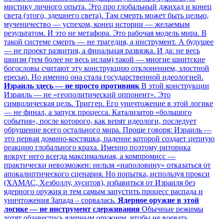
мистику личного опыта. Это про глобальный джихад и конец
света (этого, здешнего света). Там смерть может быть целью,
мученичество — успехом, конец истории — желаемым
результатом. И это не метафора. Это рабочая модель мира. В
такой системе смерть — не трагедия, а инструмент. А будущее
— не проект развития, а финальная развязка. И да: не весь
шиизм (тем более не весь ислам) такой — многие шиитские
богословы считают эту конструкцию отклонением, злостной
ересью. Но именно она стала государственной идеологией.
Израиль здесь — не просто противник
В этой конструкции
Израиль — не «геополитический оппонент». Это
символическая цель. Триггер. Его уничтожение в этой логике
— не финал, а запуск процесса. Катализатор «большого
события», после которого, как верят идеологи, последует
обрушение всего остального мира. Проще говоря: Израиль —
это первая домино-костяшка, падение которой создает цепную
реакцию глобального краха. Именно поэтому риторика
вокруг него всегда максимальная, а компромисс —
практически невозможен: нельзя «наполовину» отказаться от
апокалиптического сценария. Но попытка, используя прокси
(ХАМАС, Хезболлу, хуситов), избавиться от Израиля без
ядерного оружия и тем самым запустить процесс распада и
уничтожения Запада – сорвалась.
Ядерное оружие в этой
логике — не инструмент сдерживания
Обычные режимы
хотят обзавестись ядерным оружием, чтобы не воевать.