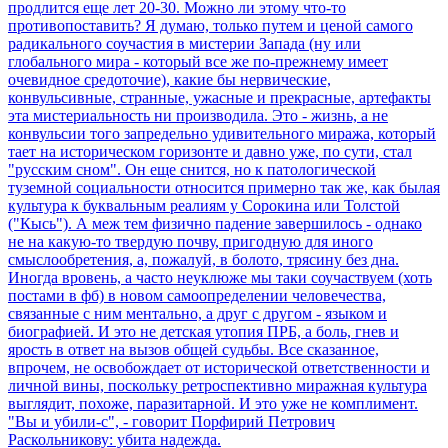
продлится еще лет 20-30. Можно ли этому что-то
противопоставить? Я думаю, только путем и ценой самого
радикального соучастия в мистерии Запада (ну или
глобального мира - который все же по-прежнему имеет
очевидное средоточие), какие бы нервические,
конвульсивные, странные, ужасные и прекрасные, артефакты
эта мистериальность ни производила. Это - жизнь, а не
конвульсии того запредельно удивительного миража, который
тает на историческом горизонте и давно уже, по сути, стал
"русским сном". Он еще снится, но к патологической
туземной социальности относится примерно так же, как былая
культура к буквальным реалиям у Сорокина или Толстой
("Кысь"). А меж тем физично падение завершилось - однако
не на какую-то твердую почву, пригодную для иного
смыслообретения, а, пожалуй, в болото, трясину без дна.
Иногда вровень, а часто неуклюже мы таки соучаствуем (хоть
постами в фб) в новом самоопределении человечества,
связанные с ним ментально, а друг с другом - языком и
биографией. И это не детская утопия ПРБ, а боль, гнев и
ярость в ответ на вызов общей судьбы. Все сказанное,
впрочем, не освобождает от исторической ответственности и
личной вины, поскольку ретроспективно миражная культура
выглядит, похоже, паразитарной. И это уже не комплимент.
"Вы и убили-с", - говорит Порфирий Петрович
Раскольникову: убита надежда.