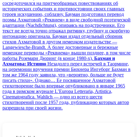
сосредоточился на притчеобразных повествованиях об
исторических событиях и противостоянии своих главных
героев искушению, соблазну. Бауман подготовил перевод
поэмы Ахматовой «Реквием» в виде свободной поэтической
адаптации (Nachdichtung), опираясь на подстрочники. Его
текст не всегда точно отражал ритмику, глубину и скорбную
интонацию оригинала. Бауман издал отдельный сборник
стихов Ахматовой в другом немецком издательстве —
Langewiesche-Brandt. А более достоверные и бережные
немецкие переводы «Реквиема» вышли позднее, в том числе
работы Роземари Дюринг (в конце 1980-х).
Бахман и
Ахматова: Истинно
Незадолго перед встречей в Таормине,
на церемонии вручения премии Бюхнера Ингеборг Бахман в
том же 1964 году заявила, что «вероятно, больше не будет
писать стихи». Однако… Ее посвященное Ахматовой
стихотворение было впервые опубликовано в январе 1965
года в римском журнале L’Europa Letteraria, Artistica,
Cinematografica. Wahlich — одно из всего шести
стихотворений после 1957 года, публикацию которых автор
разрешила при своей жизни.