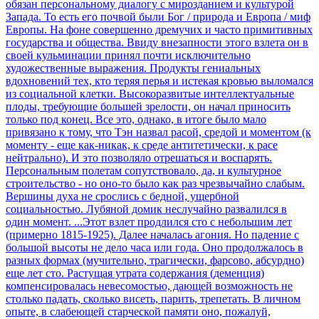
обязан персональному диалогу с мирозданием и культурой
Запада. То есть его почвой были Бог / природа и Европа / миф
Европы. На фоне совершенно дремучих и часто примитивных
государства и общества. Ввиду внезапности этого взлета он в
своей кульминации принял почти исключительно
художественные выражения. Продукты гениальных
вдохновений тех, кто теряя перья и истекая кровью выломался
из социальной клетки. Высокоразвитые интеллектуальные
плоды, требующие большей зрелости, он начал приносить
только под конец. Все это, однако, в итоге было мало
привязано к тому, что Тэн назвал расой, средой и моментом (к
моменту - еще как-никак, к среде антитетически, к расе
нейтрально). И это позволяло отрешаться и воспарять.
Персональным полетам сопутствовало, да, и культурное
строительство - но оно-то было как раз чрезвычайно слабым.
Вершины духа не срослись с бедной, ущербной
социальностью. Лубяной домик неслучайно развалился в
один момент. ...Этот взлет продлился сто с небольшим лет
(примерно 1815-1925). Далее началась агония. Но падение с
большой высоты не дело часа или года. Оно продолжалось в
разных формах (мучительно, трагически, фарсово, абсурдно)
еще лет сто. Растущая утрата содержания (деменция)
компенсировалась невесомостью, дающей возможность не
столько падать, сколько висеть, парить, трепетать. В личном
опыте, в слабеющей старческой памяти оно, пожалуй,