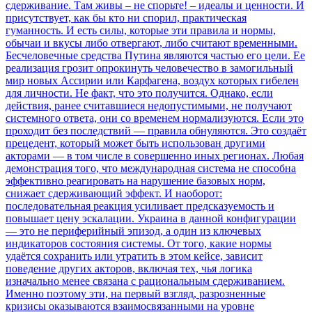
сдерживание. Там живы – не спорьте! – идеалы и ценности. И
присутствует, как бы кто ни спорил, практическая
гуманность. И есть силы, которые эти правила и нормы,
обычаи и вкусы либо отвергают, либо считают временными.
Бесчеловечные средства Путина являются частью его цели. Ее
реализация грозит опрокинуть человечество в замогильный
мир новых Ассирии или Карфагена, воздух которых гибелен
для личности. Не факт, что это получится. Однако, если
действия, ранее считавшиеся недопустимыми, не получают
системного ответа, они со временем нормализуются. Если это
проходит без последствий — правила обнуляются. Это создаёт
прецедент, который может быть использован другими
акторами — в том числе в совершенно иных регионах. Любая
демонстрация того, что международная система не способна
эффективно реагировать на нарушение базовых норм,
снижает сдерживающий эффект. И наоборот:
последовательная реакция усиливает предсказуемость и
повышает цену эскалации. Украина в данной конфигурации
— это не периферийный эпизод, а один из ключевых
индикаторов состояния системы. От того, какие нормы
удаётся сохранить или утратить в этом кейсе, зависит
поведение других акторов, включая тех, чья логика
изначально менее связана с рациональным сдерживанием.
Именно поэтому эти, на первый взгляд, разрозненные
кризисы оказываются взаимосвязанными на уровне