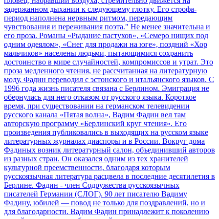
пловец, набравший воздуха, стремительно движется на
задержанном дыхании к следующему глотку. Его строфа-
период наполнена нервным ритмом, передающим
чувствования и переживания поэта." Не менее значительна и
его проза. Романы «Рыдание пастухов», «Семеро нищих под
одним одеялом», «Снег для продажи на юге», поздний «Хор
мальчиков» населены людьми, пытающимися сохранить
достоинство в мире случайностей, компромиссов и утрат. Это
проза медленного чтения, не рассчитанная на литературную
моду. Фадин переводил с эстонского и итальянского языков. С
1996 года жизнь писателя связана с Берлином. Эмиграция не
обернулась для него отказом от русского языка. Короткое
время, при существовании на германском телевидении
русского канала «Пятая волна», Вадим Фадин вел там
авторскую программу «Берлинский круг чтения». Его
произведения публиковались в выходящих на русском языке
литературных журналах диаспоры и в России. Вокруг дома
Фадиных возник литературный салон, объединивший авторов
из разных стран. Он оказался одним из тех хранителей
культурной преемственности, благодаря которым
русскоязычная литература расцвела в последние десятилетия в
Берлине. Фадин - член Содружества русскоязычных
писателей Германии (СЛОГ). 90 лет писателю Вадиму
Фадину, юбилей — повод не только для поздравлений, но и
для благодарности. Вадим Фадин принадлежит к поколению