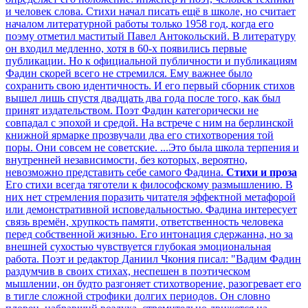
и человек слова. Стихи начал писать ещё в школе, но считает
началом литературной работы только 1958 год, когда его
поэму отметил маститый Павел Антокольский. В литературу
он входил медленно, хотя в 60-х появились первые
публикации. Но к официальной публичности и публикациям
Фадин скорей всего не стремился. Ему важнее было
сохранить свою идентичность. И его первый сборник стихов
вышел лишь спустя двадцать два года после того, как был
принят издательством. Поэт Фадин категорически не
совпадал с эпохой и средой. На встрече с ним на берлинской
книжной ярмарке прозвучали два его стихотворения той
поры. Они совсем не советские. ...Это была школа терпения и
внутренней независимости, без которых, вероятно,
невозможно представить себе самого Фадина.
Стихи и проза
Его стихи всегда тяготели к философскому размышлению. В
них нет стремления поразить читателя эффектной метафорой
или демонстративной исповедальностью. Фадина интересует
связь времён, хрупкость памяти, ответственность человека
перед собственной жизнью. Его интонация сдержанна, но за
внешней сухостью чувствуется глубокая эмоциональная
работа. Поэт и редактор Даниил Чкония писал: "Вадим Фадин
раздумчив в своих стихах, неспешен в поэтическом
мышлении, он будто разгоняет стихотворение, разогревает его
в тигле сложной строфики долгих периодов. Он словно