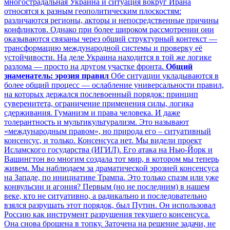
многострадальная Украина и ситуация вокруг Ирана
относятся к разным геополитическим плоскостям:
различаются регионы, акторы и непосредственные причины
конфликтов. Однако при более широком рассмотрении они
оказываются связаны через общий структурный контекст —
трансформацию международной системы и проверку её
устойчивости. На деле Украина находится в той же логике
разлома — просто на другом участке фронта.
Общий
знаменатель: эрозия правил
Обе ситуации укладываются в
более общий процесс — ослабление универсальности правил,
на которых держался послевоенный порядок: принцип
суверенитета, ограничение применения силы, логика
сдерживания. Гуманизм и права человека. И даже
толерантность и мультикультурализм. Это называют
«международным правом», но природа его – ситуативный
консенсус, и только. Консенсуса нет. Мы видели проект
Исламского государства (ИГИЛ). Его атака на Нью-Йорк и
Вашингтон во многим создала тот мир, в котором мы теперь
живем. Мы наблюдаем за драматической эрозией консенсуса
на Западе, по инициативе Трампа. Это только спазм или уже
конвульсии и агония? Первым (но не последним) в нашем
веке, кто не ситуативно, а радикально и последовательно
взялся разрушать этот порядок, был Путин. Он использовал
Россию как инструмент разрушения текущего консенсуса.
Она снова брошена в топку. Заточена на решение задачи, не