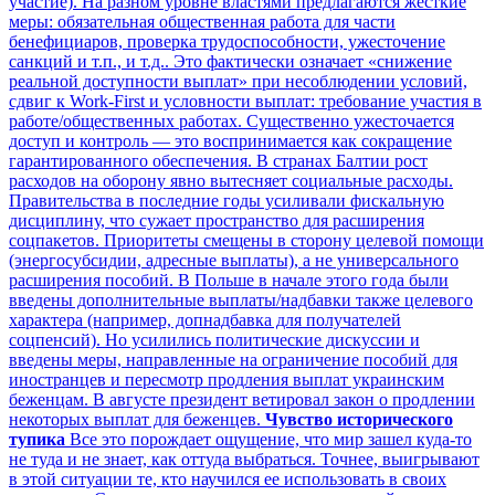
участие). На разном уровне властями предлагаются жесткие
меры: обязательная общественная работа для части
бенефициаров, проверка трудоспособности, ужесточение
санкций и т.п., и т.д.. Это фактически означает «снижение
реальной доступности выплат» при несоблюдении условий,
сдвиг к Work-First и условности выплат: требование участия в
работе/общественных работах. Существенно ужесточается
доступ и контроль — это воспринимается как сокращение
гарантированного обеспечения. В странах Балтии рост
расходов на оборону явно вытесняет социальные расходы.
Правительства в последние годы усиливали фискальную
дисциплину, что сужает пространство для расширения
соцпакетов. Приоритеты смещены в сторону целевой помощи
(энергосубсидии, адресные выплаты), а не универсального
расширения пособий. В Польше в начале этого года были
введены дополнительные выплаты/надбавки также целевого
характера (например, допнадбавка для получателей
соцпенсий). Но усилились политические дискуссии и
введены меры, направленные на ограничение пособий для
иностранцев и пересмотр продления выплат украинским
беженцам. В августе президент ветировал закон о продлении
некоторых выплат для беженцев.
Чувство исторического
тупика
Все это порождает ощущение, что мир зашел куда-то
не туда и не знает, как оттуда выбраться. Точнее, выигрывают
в этой ситуации те, кто научился ее использовать в своих