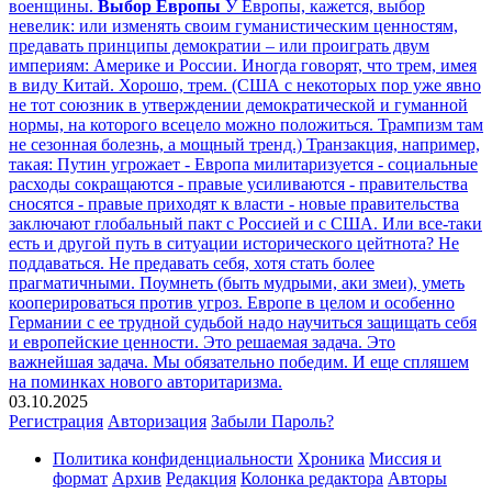
военщины.
Выбор Европы
У Европы, кажется, выбор
невелик: или изменять своим гуманистическим ценностям,
предавать принципы демократии – или проиграть двум
империям: Америке и России. Иногда говорят, что трем, имея
в виду Китай. Хорошо, трем. (США с некоторых пор уже явно
не тот союзник в утверждении демократической и гуманной
нормы, на которого всецело можно положиться. Трампизм там
не сезонная болезнь, а мощный тренд.) Транзакция, например,
такая: Путин угрожает - Европа милитаризуется - социальные
расходы сокращаются - правые усиливаются - правительства
сносятся - правые приходят к власти - новые правительства
заключают глобальный пакт с Россией и с США. Или все-таки
есть и другой путь в ситуации исторического цейтнота? Не
поддаваться. Не предавать себя, хотя стать более
прагматичными. Поумнеть (быть мудрыми, аки змеи), уметь
кооперироваться против угроз. Европе в целом и особенно
Германии с ее трудной судьбой надо научиться защищать себя
и европейские ценности. Это решаемая задача. Это
важнейшая задача. Мы обязательно победим. И еще спляшем
на поминках нового авторитаризма.
03.10.2025
Регистрация
Авторизация
Забыли Пароль?
Политика конфиденциальности
Хроника
Миссия и
формат
Архив
Редакция
Колонка редактора
Авторы