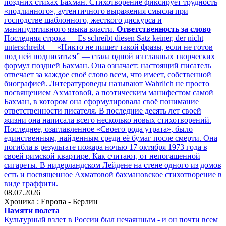
поздних стихах Бахман. Стихотворение фиксирует трудность
«подлинного», аутентичного выражения смысла при
господстве шаблонного, жесткого дискурса и
манипулятивного языка власти.
Ответственность за слово
Последняя строка — Es schreibt diesen Satz keiner, der nicht
unterschreibt — «Никто не пишет такой фразы, если не готов
под ней подписаться” — стала одной из главных творческих
формул поздней Бахман. Она означает: настоящий писатель
отвечает за каждое своё слово всем, что имеет, собственной
биографией. Литературоведы называют Wahrlich не просто
посвящением Ахматовой, а поэтическим манифестом самой
Бахман, в котором она сформулировала своё понимание
ответственности писателя. В последние десять лет своей
жизни она написала всего несколько новых стихотворений.
Последнее, озаглавленное «Своего рода утрата», было
единственным, найденным среди её бумаг после смерти. Она
погибла в результате пожара ночью 17 октября 1973 года в
своей римской квартире. Как считают, от непогашенной
сигареты. В нидерландском Лейдене на стене одного из домов
есть и посвященное Ахматовой бахмановское стихотворение в
виде граффити.
08.07.2026
Хроника : Европа - Берлин
Памяти полета
Культурный взлет в России был нечаянным - и он почти всем