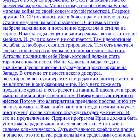
временем выдохлась. Много этому способствовала Вторая
мировая война со своей совсем другой повесткой. Ядерное
оружие СССР появилось уже в более прагматичную эпоху,
Сталин не успел им воспользоваться. Система в итоге
выбрала выживание и постепенно одряхлела и сгнила на
корню. Иран за годы существования режима аятолл – этого не
выбирал. И, судя по всему, не собирается. Там идеология не
ослабла, а, наоборот, сконцентрировалась. Там есть властная
среда с сильным разогревом, и это лишает мир гарантий.
Аятоллы подчинили себе Иран, который должен стать
тараном апокалипсиса. Им не удалось, правда, создать
значимое идеологическое и культурное прокси-оружие на
Западе. В отличие от палестинского дискурса,
оккупировавшего университеты и редакции, дискурс аятолл
не влиятелен в окружающем мире. Но у него тоже есть
преданные адепты и есть расчет на наивный идеализм в среде
«миролюбивой общественности».
Почему всё так нервно и
жёстко
Потому что альтернатива предельно простая: либо эту
логику ломают сейчас, либо рано или поздно режим получает
инструмент, после которого обсуждать будет уже нечего. И
это не преувеличение. Ядерная программа Ирана должна быть
уничтожена ради выживания человечества. Этот вызов
сильнее климатического. Суть актуального конфликта проще
и опаснее: это попытка радикальными средствами остановить